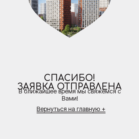
СПАСИБО!
ЗАЯВКА ОТПРАВЛЕНА
В ближайшее время мы свяжемся с
Вами!
Вернуться на главную +
(ОТДЕЛ ПРОДАЖ)
БЦ «Высоцкий»,
пн-пт: 9:00-19:00
ул. Малышева, 51
сб-вс: по записи
Проложить маршрут ->
79676390040
Телеграм
Ютуб
ВКонтакте