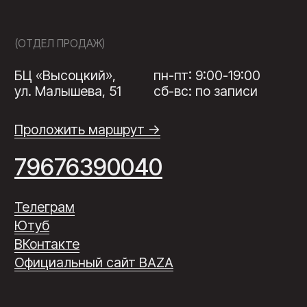
Официальный сайт BAZA
(О ПРОЕКТЕ)
(ИНФРАСТРУКТУРА)
(КВАРТИРЫ)
(ПРЕИМУЩЕСТВА)
(ЗАСТРОЙЩИК)
(ДОКУМЕНТАЦИЯ)
Политика конфиденциальности
Согласие на получение новостей и спецпредложений
ООО Специализированный застройщик «Смарт
Девелопмент». 620 000, Российская Федерация,
Свердловская область, г. Екатеринбург, ул. Малышева,
стр. 51, офис 8/53. ИНН 6685201 549.
Проектная декларация на сайте наш.дом.рф
.
Данный сайт ни при каких обстоятельствах не является
публичной офертой. Размещённые данные носят
информационный характер и не являются публичной
офертой. Визуализация объектов является
ориентировочной. Застройщик вправе вносить
изменения в проекты в соответствии с действующим